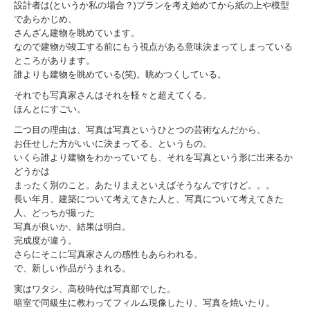
設計者は(というか私の場合？)プランを考え始めてから紙の上や模型
であらかじめ、
さんざん建物を眺めています。
なので建物が竣工する前にもう視点がある意味決まってしまっている
ところがあります。
誰よりも建物を眺めている(笑)。眺めつくしている。
それでも写真家さんはそれを軽々と超えてくる。
ほんとにすごい。
二つ目の理由は、写真は写真というひとつの芸術なんだから、
お任せした方がいいに決まってる、というもの。
いくら誰より建物をわかっていても、それを写真という形に出来るか
どうかは
まったく別のこと。あたりまえといえばそうなんですけど。。。
長い年月、建築について考えてきた人と、写真について考えてきた
人、どっちが撮った
写真が良いか、結果は明白。
完成度が違う。
さらにそこに写真家さんの感性もあらわれる。
で、新しい作品がうまれる。
実はワタシ、高校時代は写真部でした。
暗室で同級生に教わってフィルム現像したり、写真を焼いたり。