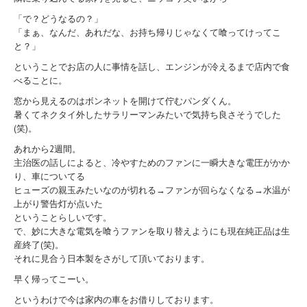
「で？どうなるの？」
「まぁ、なんだ、あれだな、お持ち帰りじゃなくて喰ってけってこ
と？」
ということでお店の人に事情を話し、エンジンが冷えるまで店内で食
べることに。
窓から見えるのはボンネットを開けて佇むパンダくん。
暑くてネクタイ外したサラリーマンみたいで気持ち良さそうでした
(笑)。
あれから2週間。
主治医の話しによると、冷やすためのファンに一瞬大きな電圧がかか
り、車についてる
ヒューズの親玉みたいなのが切れる→ファンが回らなくなる→水温が
上がり警告灯が点いた
ということらしいです。
で、妙に大きな電気を喰うファンを取り替えようにも現在純正品は生
産終了(笑)。
それに見合う日本製をさがして頂いております。
早く帰ってこーい。
というわけで今は家内の車をお借りしております。