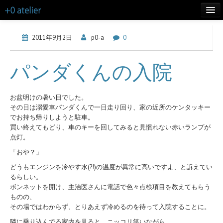
TOP
2011年9月2日
p0-a
0
LIFE
パンダくんの入院
WORKS
ABOUT
お盆明けの暑い日でした。
その日は溺愛車パンダくんで一日走り回り、家の近所のケンタッキー
CONTACT
でお持ち帰りしようと駐車。
買い終えてもどり、車のキーを回してみると見慣れない赤いランプが
MORE INFO
点灯。
「おや？」
BLOG
どうもエンジンを冷やす水(?!)の温度が異常に高いですよ、と訴えてい
るらしい。
ボンネットを開け、主治医さんに電話で色々点検項目を教えてもらう
ものの、
その場ではわからず、とりあえず冷めるのを待って入院することに。
隣に乗り込んでる家内を見ると、ニッコリ笑いながら