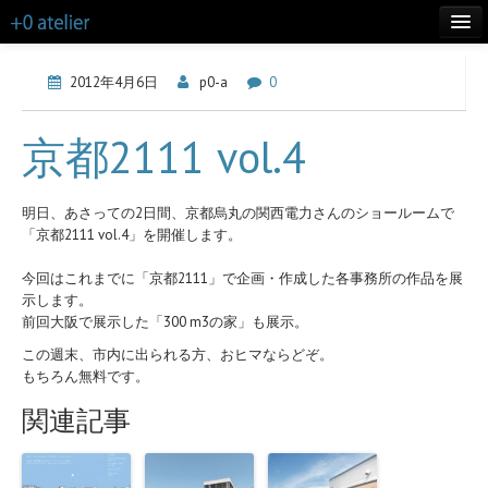
TOP
2012年4月6日
p0-a
0
LIFE
京都2111 vol.4
WORKS
ABOUT
明日、あさっての2日間、京都烏丸の関西電力さんのショールームで
「京都2111 vol.4」を開催します。
CONTACT
今回はこれまでに「京都2111」で企画・作成した各事務所の作品を展
MORE INFO
示します。
前回大阪で展示した「300 m3の家」も展示。
BLOG
この週末、市内に出られる方、おヒマならどぞ。
もちろん無料です。
関連記事