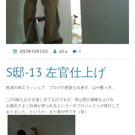
2013年10月13日
p0-a
0
S邸-13 左官仕上げ
怒涛の竣工ラッシュで、ブログの更新も出来ず、はや数ヶ月…
このS邸もお引き渡し完了なのですが、実は壁の漆喰仕上げを
お施主さまご自身が塗られるという一大プロジェクトが進行して
おりました。というか、まだ進行中です（笑）