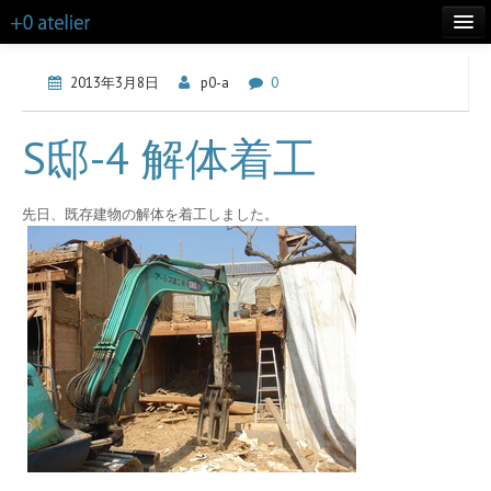
TOP
2013年3月8日
p0-a
0
LIFE
S邸-4 解体着工
WORKS
ABOUT
先日、既存建物の解体を着工しました。
CONTACT
MORE INFO
BLOG