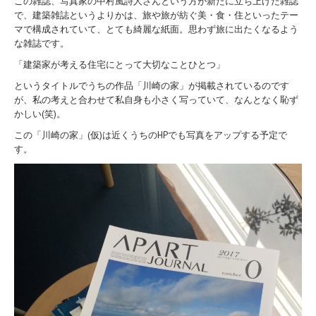
この雑誌、写真家の中村風詩人さんという方が新たに立ち上げた雑誌
で、建築雑誌というよりかは、旅や旅が紡ぐ美・食・住といったテー
マで構成されていて、とても綺麗な紙面。思わず旅に出たくなるよう
な雑誌です。
「建築家が考える住宅にとって大切なことひとつ」
というタイトルでうちの作品「川崎の家」が掲載されているのです
が、私の考えと合わせて私自身も小さく写っていて、なんとなく恥ず
かしい(笑)。
この「川崎の家」(仮)は近くうちのHPでも写真をアップする予定で
す。