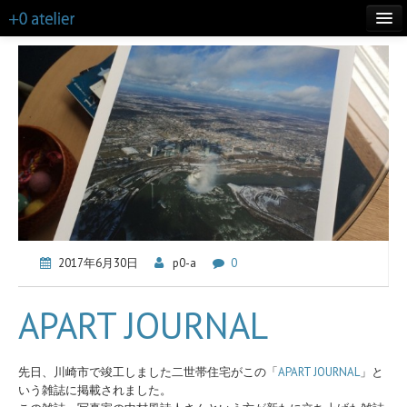
TOP
LIFE
WORKS
ABOUT
CONTACT
MORE INFO
2017年6月30日
p0-a
0
BLOG
APART JOURNAL
先日、川崎市で竣工しました二世帯住宅がこの「
APART JOURNAL
」と
いう雑誌に掲載されました。