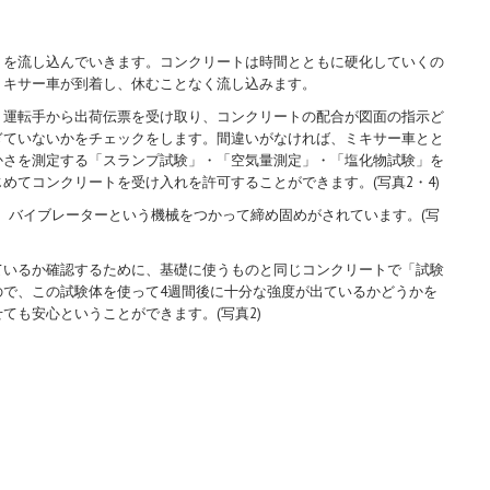
トを流し込んでいきます。コンクリートは時間とともに硬化していくの
ミキサー車が到着し、休むことなく流し込みます。
。運転手から出荷伝票を受け取り、コンクリートの配合が図面の指示ど
ぎていないかをチェックをします。間違いがなければ、ミキサー車とと
かさを測定する「スランプ試験」・「空気量測定」・「塩化物試験」を
めてコンクリートを受け入れを許可することができます。(写真2・4)
。バイブレーターという機械をつかって締め固めがされています。(写
ているか確認するために、基礎に使うものと同じコンクリートで「試験
ので、この試験体を使って4週間後に十分な強度が出ているかどうかを
ても安心ということができます。(写真2)