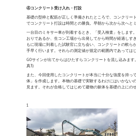
④コンクリート受け入れ・打設
基礎の型枠と配筋が正しく準備されたところで、コンクリー
でコンクリート打設は時間との勝負。早朝から次から次へと
一台目のミキサー車が到着するとき、「受入検査」をします
おりであるか、生コン工場から出発してから時間が経過しす
もに現場に到着した試験官に立ち会い、コンクリートの軟ら
手早く行います。それらの測定値が規定の範囲内であってはじ
GOサインが出てからはひたすらコンクリートを流し込みます
真3)
また、今回使用したコンクリートが本当に十分な強度を持っ
体」を作成します。本物の基礎で実験するわけにはいかない
見ます。それが合格してはじめて建物の躯体を基礎の上にのせ
1