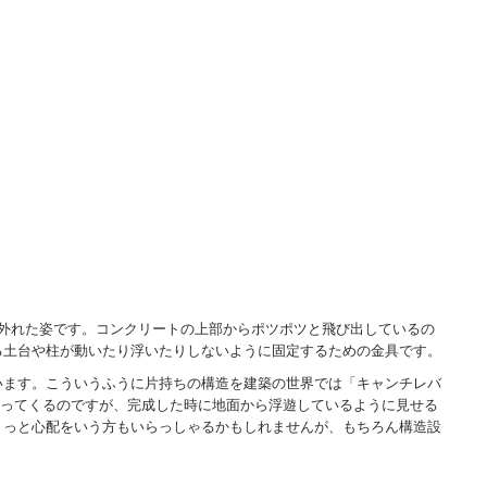
が外れた姿です。コンクリートの上部からポツポツと飛び出しているの
る土台や柱が動いたり浮いたりしないように固定するための金具です。
います。こういうふうに片持ちの構造を建築の世界では「キャンチレバ
載ってくるのですが、完成した時に地面から浮遊しているように見せる
ょっと心配をいう方もいらっしゃるかもしれませんが、もちろん構造設