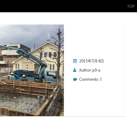
TOP
2015年3月4日
Author:
p0-a
Comments:
0
）