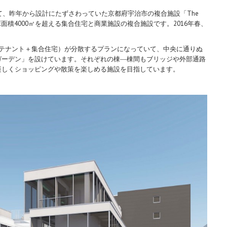
して、昨年から設計にたずさわっていた京都府宇治市の複合施設「The
総床面積4000㎡を超える集合住宅と商業施設の複合施設です。2016年春、
：テナント＋集合住宅）が分散するプランになっていて、中央に通りぬ
ガーデン」を設けています。それぞれの棟―棟間もブリッジや外部通路
楽しくショッピングや散策を楽しめる施設を目指しています。