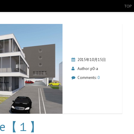
TOP
2015年10月15日
Author:
p0-a
Comments:
0
une【１】