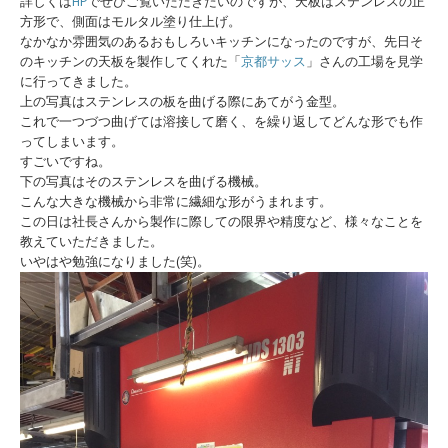
詳しくは
HP
でぜひご覧いただきたいのですが、天板はステンレスの正
方形で、側面はモルタル塗り仕上げ。
なかなか雰囲気のあるおもしろいキッチンになったのですが、先日そ
のキッチンの天板を製作してくれた「
京都サッス
」さんの工場を見学
に行ってきました。
上の写真はステンレスの板を曲げる際にあてがう金型。
これで一つづつ曲げては溶接して磨く、を繰り返してどんな形でも作
ってしまいます。
すごいですね。
下の写真はそのステンレスを曲げる機械。
こんな大きな機械から非常に繊細な形がうまれます。
この日は社長さんから製作に際しての限界や精度など、様々なことを
教えていただきました。
いやはや勉強になりました(笑)。