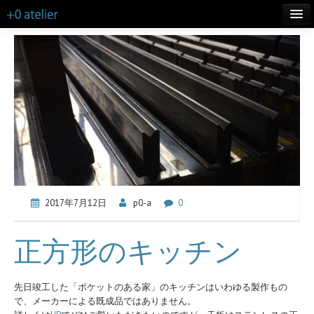
TOP
LIFE
WORKS
ABOUT
CONTACT
MORE INFO
2017年7月12日
p0-a
0
BLOG
正方形のキッチン
先日竣工した「ポケットのある家」のキッチンはいわゆる製作もの
で、メーカーによる既成品ではありません。